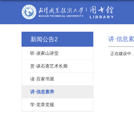
讲·信息
新闻公告2
听·凌家山讲堂
正在建设中..
赏·谈石斋艺术长廊
读·百家书屋
讲·信息素养
学·党章党规